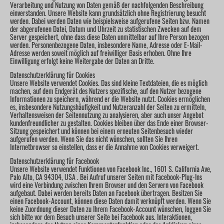
Verarbeitung und Nutzung von Daten gemäß der nachfolgenden Beschreibung
einverstanden. Unsere Website kann grundsätzlich ohne Registrierung besucht
werden. Dabei werden Daten wie beispielsweise aufgerufene Seiten bzw. Namen
der abgerufenen Datei, Datum und Uhrzeit zu statistischen Zwecken auf dem
Server gespeichert, ohne dass diese Daten unmittelbar auf Ihre Person bezogen
werden. Personenbezogene Daten, insbesondere Name, Adresse oder E-Mail-
Adresse werden soweit möglich auf freiwilliger Basis erhoben. Ohne Ihre
Einwilligung erfolgt keine Weitergabe der Daten an Dritte.
Datenschutzerklärung für Cookies
Unsere Website verwendet Cookies. Das sind kleine Textdateien, die es möglich
machen, auf dem Endgerät des Nutzers spezifische, auf den Nutzer bezogene
Informationen zu speichern, während er die Website nutzt. Cookies ermöglichen
es, insbesondere Nutzungshäufigkeit und Nutzeranzahl der Seiten zu ermitteln,
Verhaltensweisen der Seitennutzung zu analysieren, aber auch unser Angebot
kundenfreundlicher zu gestalten. Cookies bleiben über das Ende einer Browser-
Sitzung gespeichert und können bei einem erneuten Seitenbesuch wieder
aufgerufen werden. Wenn Sie das nicht wünschen, sollten Sie Ihren
Internetbrowser so einstellen, dass er die Annahme von Cookies verweigert.
Datenschutzerklärung für Facebook
Unsere Website verwendet Funktionen von Facebook Inc., 1601 S. California Ave,
Palo Alto, CA 94304, USA . Bei Aufruf unserer Seiten mit Facebook-Plug-Ins
wird eine Verbindung zwischen Ihrem Browser und den Servern von Facebook
aufgebaut. Dabei werden bereits Daten an Facebook übertragen. Besitzen Sie
einen Facebook-Account, können diese Daten damit verknüpft werden. Wenn Sie
keine Zuordnung dieser Daten zu Ihrem Facebook-Account wünschen, loggen Sie
sich bitte vor dem Besuch unserer Seite bei Facebook aus. Interaktionen,