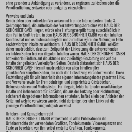
ohne gesonderte Ankündigung zu verändern, zu ergänzen, zu löschen oder die
Veröffentlichung zeitweise oder endgültig einzustellen.
Verweise und Links
Bei direkten oder indirekten Verweisen auf fremde Internetseiten (Links &
Solutionpartner), die außerhalb des Verantwortungsbereiches von HAUS DER
SCHÖNHEIT GMBH liegen, würde eine Haftungsverpflichtung ausschließlich in
dem Fall in Kraft treten, in dem HAUS DER SCHÖNHEIT GMBH von den Inhalten
Kenntnis hat und es technisch möglich und zumutbar wäre, die Nutzung im Falle
rechtswidriger Inhalte zu verhindern. HAUS DER SCHÖNHEIT GMBH erklärt
daher ausdrücklich, dass zum Zeitpunkt der Linksetzung die entsprechenden
verlinkten Seiten frei von illegalen Inhalten waren. HAUS DER SCHÖNHEIT GMBH
hat keinerlei Einfluss auf die aktuelle und zukünftige Gestaltung und auf die
Inhalte der gelinkten/verknüpften Seiten. Deshalb distanziert sich HAUS DER
SCHÖNHEIT GMBH hiermit ausdrücklich von allen Inhalten aller
gelinkten/verknüpften Seiten, die nach der Linksetzung verändert wurden. Diese
Feststellung gilt für alle innerhalb des eigenen Internetangebotes gesetzten Links
und Verweise sowie für Fremdeinträge und eingerichtete Gästebücher,
Diskussionsforen und Mailinglisten. Für illegale, fehlerhafte oder unvollständige
Inhalte und insbesondere für Schäden, die aus der Nutzung oder Nichtnutzung
solcherart dargebotener Informationen entstehen, haftet allein der Anbieter der
Seite, auf welche verwiesen wurde, nicht derjenige, der über Links auf die
jeweilige Veröffentlichung lediglich verweist.
Urheber- und Kennzeichenrecht
HAUS DER SCHÖNHEIT GMBH ist bestrebt, in allen Publikationen die
Urheberrechte der verwendeten Grafiken, Tondokumente, Videosequenzen und
Texte zu beachten, von ihm selbst erstellte Grafiken, Tondokumente,