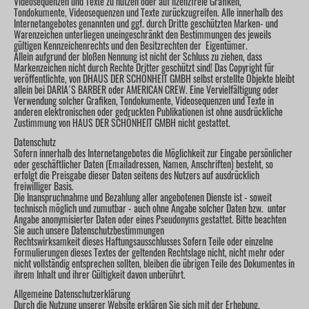
Videosequenzen und Texte zu nutzen oder auf lizenzfreie Grafiken,
Tondokumente, Videosequenzen und Texte zurückzugreifen. Alle innerhalb des
Internetangebotes genannten und ggf. durch Dritte geschützten Marken- und
Warenzeichen unterliegen uneingeschränkt den Bestimmungen des jeweils
gültigen Kennzeichenrechts und den Besitzrechten der Eigentümer.
Allein aufgrund der bloßen Nennung ist nicht der Schluss zu ziehen, dass
Markenzeichen nicht durch Rechte Dritter geschützt sind! Das Copyright für
veröffentlichte, von DHAUS DER SCHÖNHEIT GMBH selbst erstellte Objekte bleibt
allein bei DARIA´S BARBER oder AMERICAN CREW. Eine Vervielfältigung oder
Verwendung solcher Grafiken, Tondokumente, Videosequenzen und Texte in
anderen elektronischen oder gedruckten Publikationen ist ohne ausdrückliche
Zustimmung von HAUS DER SCHÖNHEIT GMBH nicht gestattet.
Datenschutz
Sofern innerhalb des Internetangebotes die Möglichkeit zur Eingabe persönlicher
oder geschäftlicher Daten (Emailadressen, Namen, Anschriften) besteht, so
erfolgt die Preisgabe dieser Daten seitens des Nutzers auf ausdrücklich
freiwilliger Basis.
Die Inanspruchnahme und Bezahlung aller angebotenen Dienste ist - soweit
technisch möglich und zumutbar - auch ohne Angabe solcher Daten bzw. unter
Angabe anonymisierter Daten oder eines Pseudonyms gestattet. Bitte beachten
Sie auch unsere Datenschutzbestimmungen
Rechtswirksamkeit dieses Haftungsausschlusses Sofern Teile oder einzelne
Formulierungen dieses Textes der geltenden Rechtslage nicht, nicht mehr oder
nicht vollständig entsprechen sollten, bleiben die übrigen Teile des Dokumentes in
ihrem Inhalt und ihrer Gültigkeit davon unberührt.
Allgemeine Datenschutzerklärung
Durch die Nutzung unserer Website erklären Sie sich mit der Erhebung,