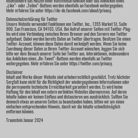
insbesondere das Nutzen einer Kommentarfunktion oder das Anklicken eines
„Like“- oder „Teilen“-Buttons werden ebenfalls an Facebook weitergegeben.
Mehr erfahren Sie unter https://de-de.facebook.com/about/privacy.
Datenschutzerklärung für Twitter
Unsere Website verwendet Funktionen von Twitter, Inc., 1355 Market St, Suite
900, San Francisco, CA 94103, USA. Bei Aufruf unserer Seiten mit Twitter-Plug-
Ins wird eine Verbindung zwischen Ihrem Browser und den Servern von Twitter
aufgebaut. Dabei werden bereits Daten an Twitter übertragen. Besitzen Sie einen
Twitter-Account, können diese Daten damit verknüpft werden. Wenn Sie keine
Zuordnung dieser Daten zu Ihrem Twitter-Account wünschen, loggen Sie sich
bitte vor dem Besuch unserer Seite bei Twitter aus. Interaktionen, insbesondere
das Anklicken eines „Re-Tweet“-Buttons werden ebenfalls an Twitter
weitergegeben. Mehr erfahren Sie unter https://twitter.com/privacy.
Disclaimer
Inhalt und Werke dieser Website sind urheberrechtlich geschützt. Trotz höchster
Sorgfalt kann nicht für die Richtigkeit der wiedergegebenen Informationen oder
die permanente technische Erreichbarkeit garantiert werden. Es wird keine
Haftung für den Inhalt von extern verlinkten Websites übernommen. Auf deren
Inhalte haben wir keinen Einfluss und distanzieren uns ausdrücklich. Sollten Sie
dennoch etwas an unseren Seiten zu beanstanden haben, bitten wir um einen
einfachen entsprechenden Hinweis, damit wir die Inhalte schnellstmöglich
entfernen können.
Traunstein Januar 2024